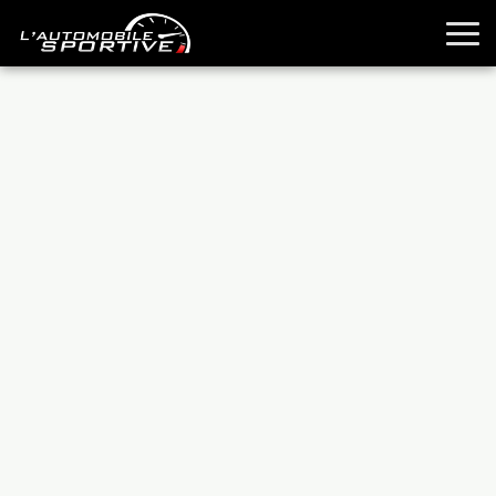
TOUTES LES SPORTIVES
ESSAIS
GUIDES OCCASION
PASSION AUTO
YOUNGTIMERS
REPORTAGES
ANCIENNES
TECHNIQUE