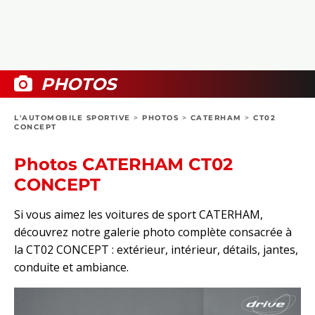
COLLECTORS
PHOTOS
COMPARATIFS
VIDÉOS
DOSSIERS PRATIQUES
BOUTIQUE
PHOTOS
24H DU MANS
L'AUTOMOBILE SPORTIVE
>
PHOTOS
>
CATERHAM
>
CT02
CONCEPT
CIRCUIT
Photos CATERHAM CT02
CONCEPT
Si vous aimez les voitures de sport CATERHAM,
découvrez notre galerie photo complète consacrée à
la CT02 CONCEPT : extérieur, intérieur, détails, jantes,
conduite et ambiance.