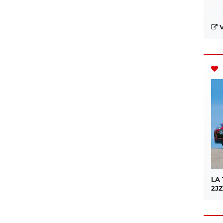
V
LA
2JZ