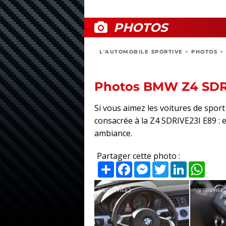
PHOTOS
L'AUTOMOBILE SPORTIVE
>
PHOTOS
>
Photos BMW Z4 SDR
Si vous aimez les voitures de spo
consacrée à la Z4 SDRIVE23I E89 : ex
ambiance.
Partager cette photo :
Partager
Facebook
Messenger
Twitter
LinkedIn
What