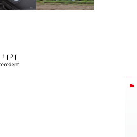
|
1
|
2
|
recedent