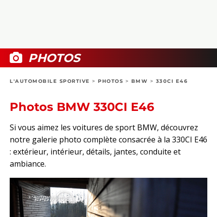
COLLECTORS
PHOTOS
COMPARATIFS
VIDÉOS
DOSSIERS PRATIQUES
BOUTIQUE
PHOTOS
24H DU MANS
L'AUTOMOBILE SPORTIVE
>
PHOTOS
>
BMW
>
330CI E46
CIRCUIT
Photos BMW 330CI E46
Si vous aimez les voitures de sport BMW, découvrez
notre galerie photo complète consacrée à la 330CI E46
: extérieur, intérieur, détails, jantes, conduite et
ambiance.