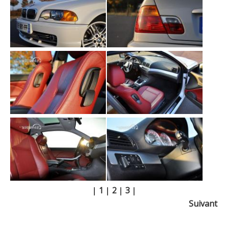
|
1
|
2
|
3
|
Suivant