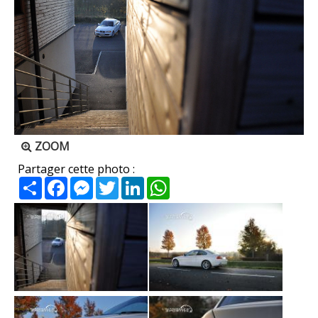
ZOOM
Partager cette photo :
Partager
Facebook
Messenger
Twitter
LinkedIn
WhatsApp