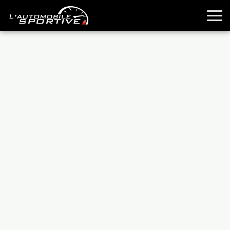
TOUTES LES SPORTIVES
ESSAIS
GUIDES OCCASION
PASSION AUTO
YOUNGTIMERS
REPORTAGES
ANCIENNES
TECHNIQUE