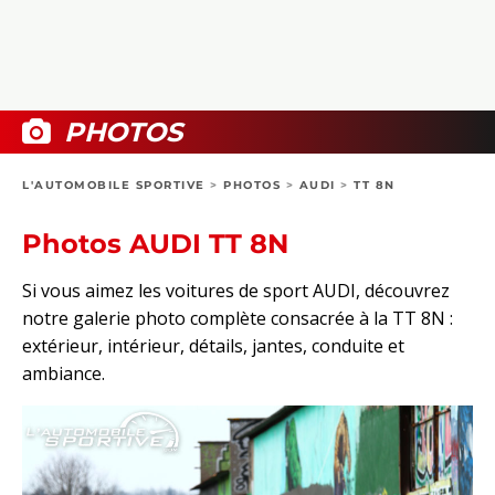
COLLECTORS
PHOTOS
COMPARATIFS
VIDÉOS
DOSSIERS PRATIQUES
BOUTIQUE
PHOTOS
24H DU MANS
L'AUTOMOBILE SPORTIVE
>
PHOTOS
>
AUDI
>
TT 8N
CIRCUIT
Photos AUDI TT 8N
Si vous aimez les voitures de sport AUDI, découvrez
notre galerie photo complète consacrée à la TT 8N :
extérieur, intérieur, détails, jantes, conduite et
ambiance.