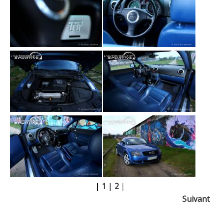
|
1
|
2
|
Suivant