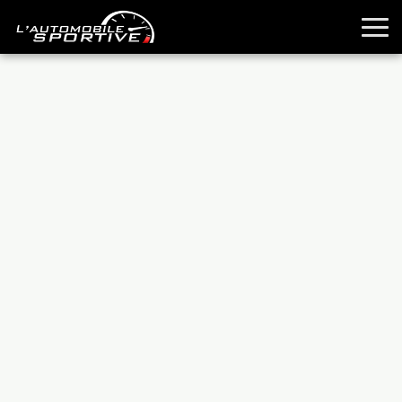
TOUTES LES SPORTIVES
ESSAIS
GUIDES OCCASION
PASSION AUTO
YOUNGTIMERS
REPORTAGES
ANCIENNES
TECHNIQUE