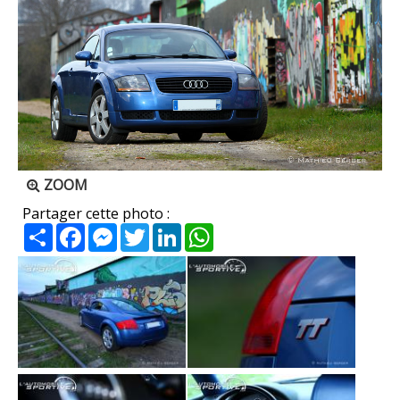
ZOOM
Partager cette photo :
Partager
Facebook
Messenger
Twitter
LinkedIn
WhatsApp