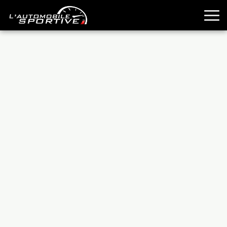
TOUTES LES SPORTIVES
ESSAIS
GUIDES OCCASION
PASSION AUTO
YOUNGTIMERS
REPORTAGES
ANCIENNES
TECHNIQUE