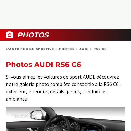
COLLECTORS
PHOTOS
COMPARATIFS
VIDÉOS
DOSSIERS PRATIQUES
BOUTIQUE
PHOTOS
24H DU MANS
L'AUTOMOBILE SPORTIVE
>
PHOTOS
>
AUDI
>
RS6 C6
CIRCUIT
Photos AUDI RS6 C6
Si vous aimez les voitures de sport AUDI, découvrez
notre galerie photo complète consacrée à la RS6 C6 :
extérieur, intérieur, détails, jantes, conduite et
ambiance.