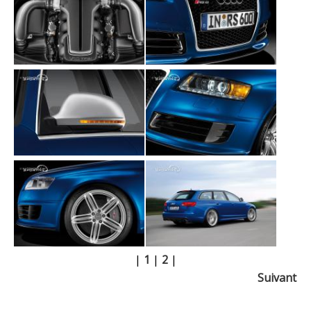
|
1
|
2
|
Suivant