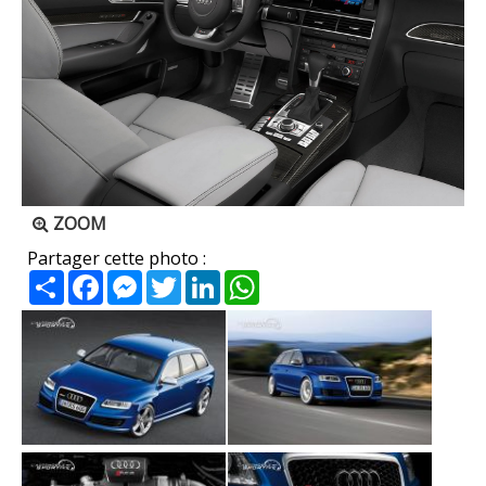
ZOOM
Partager cette photo :
Partager
Facebook
Messenger
Twitter
LinkedIn
WhatsApp