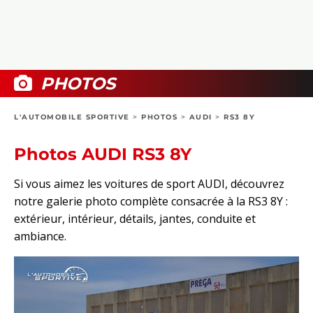
COLLECTORS
PHOTOS
COMPARATIFS
VIDÉOS
DOSSIERS PRATIQUES
BOUTIQUE
PHOTOS
24H DU MANS
L'AUTOMOBILE SPORTIVE
>
PHOTOS
>
AUDI
>
RS3 8Y
CIRCUIT
Photos AUDI RS3 8Y
Si vous aimez les voitures de sport AUDI, découvrez
notre galerie photo complète consacrée à la RS3 8Y :
extérieur, intérieur, détails, jantes, conduite et
ambiance.