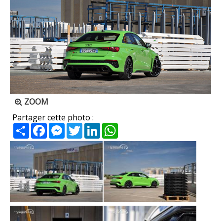
ZOOM
Partager cette photo :
Partager
Facebook
Messenger
Twitter
LinkedIn
WhatsApp