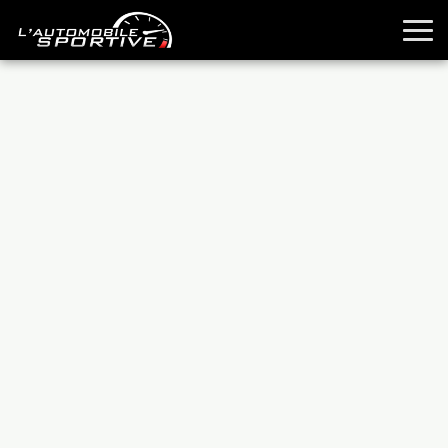
TOUTES LES SPORTIVES
ESSAIS
GUIDES OCCASION
PASSION AUTO
YOUNGTIMERS
REPORTAGES
ANCIENNES
TECHNIQUE