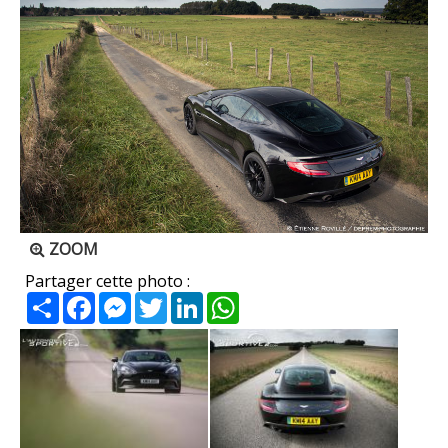
ZOOM
Partager cette photo :
Partager
Facebook
Messenger
Twitter
LinkedIn
WhatsApp