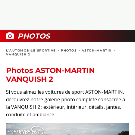
COLLECTORS
PHOTOS
COMPARATIFS
VIDÉOS
DOSSIERS PRATIQUES
BOUTIQUE
PHOTOS
24H DU MANS
L'AUTOMOBILE SPORTIVE
>
PHOTOS
>
ASTON-MARTIN
>
VANQUISH 2
CIRCUIT
Photos ASTON-MARTIN
VANQUISH 2
Si vous aimez les voitures de sport ASTON-MARTIN,
découvrez notre galerie photo complète consacrée à
la VANQUISH 2 : extérieur, intérieur, détails, jantes,
conduite et ambiance.