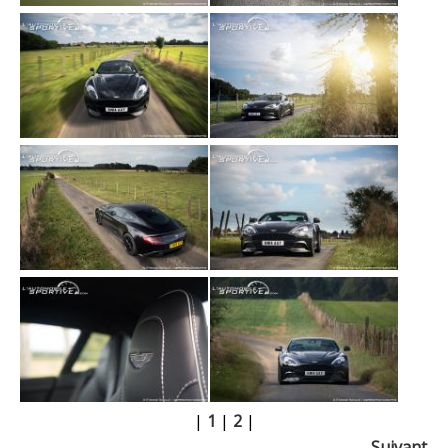
|
1
|
2
|
Suivant