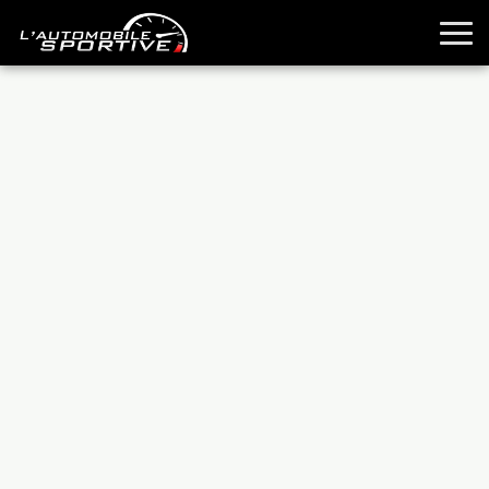
TOUTES LES SPORTIVES
ESSAIS
GUIDES OCCASION
PASSION AUTO
YOUNGTIMERS
REPORTAGES
ANCIENNES
TECHNIQUE