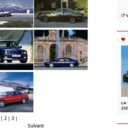
V
LA
2JZ
|
2
|
3
|
Suivant