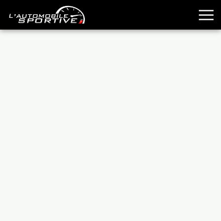
TOUTES LES SPORTIVES
ESSAIS
GUIDES OCCASION
PASSION AUTO
YOUNGTIMERS
REPORTAGES
ANCIENNES
TECHNIQUE