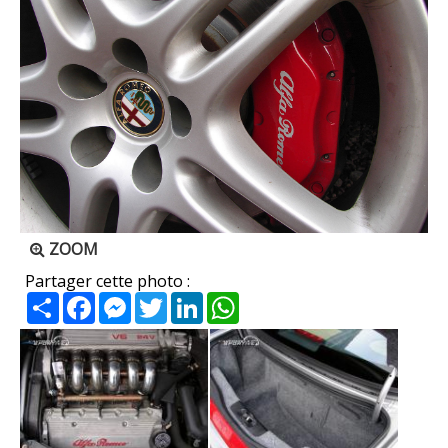
ZOOM
Partager cette photo :
Partager
Facebook
Messenger
Twitter
LinkedIn
WhatsApp