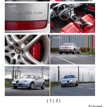
|
1
|
2
|
Suivant