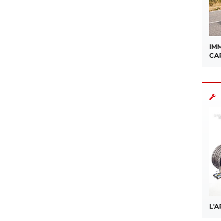
IMM
CA
L'