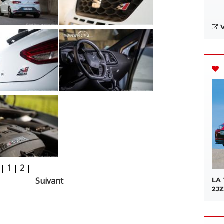
V
|
1
|
2
|
Suivant
LA
2JZ