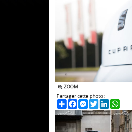
ZOOM
Partager cette photo :
Partager
Facebook
Messenger
Twitter
LinkedIn
What