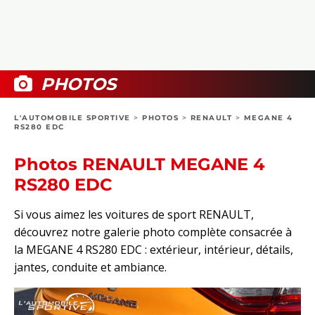
COLLECTORS
PHOTOS
COMPARATIFS
VIDÉOS
DOSSIERS PRATIQUES
BOUTIQUE
PHOTOS
24H DU MANS
L'AUTOMOBILE SPORTIVE
>
PHOTOS
>
RENAULT
>
MEGANE 4
RS280 EDC
CIRCUIT
Photos RENAULT MEGANE 4
RS280 EDC
Si vous aimez les voitures de sport RENAULT,
découvrez notre galerie photo complète consacrée à
la MEGANE 4 RS280 EDC : extérieur, intérieur, détails,
jantes, conduite et ambiance.