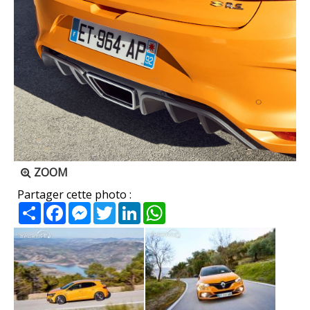
ZOOM
Partager cette photo :
Partager
Facebook
Messenger
Twitter
LinkedIn
WhatsApp