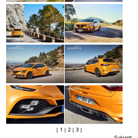
|
1
|
2
|
3
|
Suivant