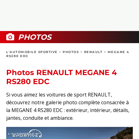
COLLECTORS
PHOTOS
COMPARATIFS
VIDÉOS
DOSSIERS PRATIQUES
BOUTIQUE
PHOTOS
24H DU MANS
L'AUTOMOBILE SPORTIVE
>
PHOTOS
>
RENAULT
>
MEGANE 4
RS280 EDC
CIRCUIT
Photos RENAULT MEGANE 4
RS280 EDC
Si vous aimez les voitures de sport RENAULT,
découvrez notre galerie photo complète consacrée à
la MEGANE 4 RS280 EDC : extérieur, intérieur, détails,
jantes, conduite et ambiance.