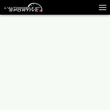
TOUTES LES SPORTIVES
ESSAIS
GUIDES OCCASION
PASSION AUTO
YOUNGTIMERS
REPORTAGES
ANCIENNES
TECHNIQUE