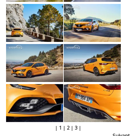
|
1
|
2
|
3
|
Suivant