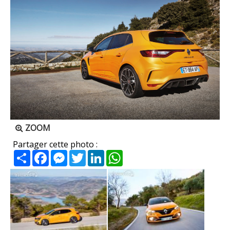
ZOOM
Partager cette photo :
Partager
Facebook
Messenger
Twitter
LinkedIn
WhatsApp