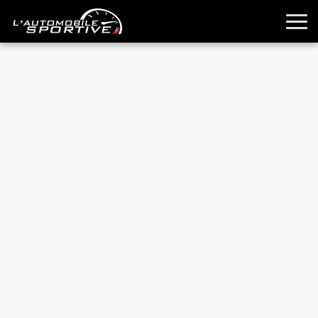
TOUTES LES SPORTIVES
ESSAIS
GUIDES OCCASION
PASSION AUTO
YOUNGTIMERS
REPORTAGES
ANCIENNES
TECHNIQUE