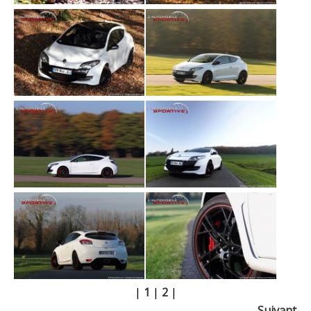
|
1
|
2
|
Suivant