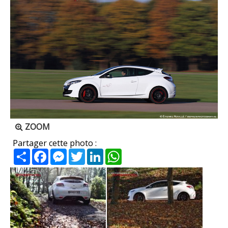
ZOOM
Partager cette photo :
Partager
Facebook
Messenger
Twitter
LinkedIn
WhatsApp