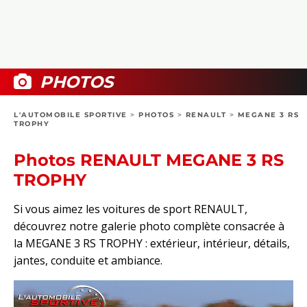
COLLECTORS
PHOTOS
COMPARATIFS
VIDÉOS
DOSSIERS PRATIQUES
BOUTIQUE
PHOTOS
24H DU MANS
L'AUTOMOBILE SPORTIVE
>
PHOTOS
>
RENAULT
>
MEGANE 3 RS
TROPHY
CIRCUIT
Photos RENAULT MEGANE 3 RS
TROPHY
Si vous aimez les voitures de sport RENAULT,
découvrez notre galerie photo complète consacrée à
la MEGANE 3 RS TROPHY : extérieur, intérieur, détails,
jantes, conduite et ambiance.