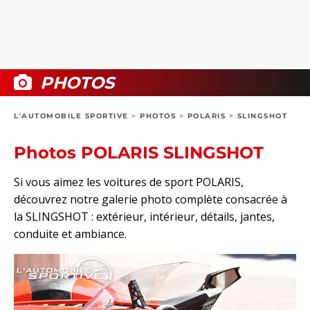
COLLECTORS
PHOTOS
COMPARATIFS
VIDÉOS
DOSSIERS PRATIQUES
BOUTIQUE
PHOTOS
24H DU MANS
L'AUTOMOBILE SPORTIVE
>
PHOTOS
>
POLARIS
>
SLINGSHOT
CIRCUIT
Photos POLARIS SLINGSHOT
Si vous aimez les voitures de sport POLARIS,
découvrez notre galerie photo complète consacrée à
la SLINGSHOT : extérieur, intérieur, détails, jantes,
conduite et ambiance.