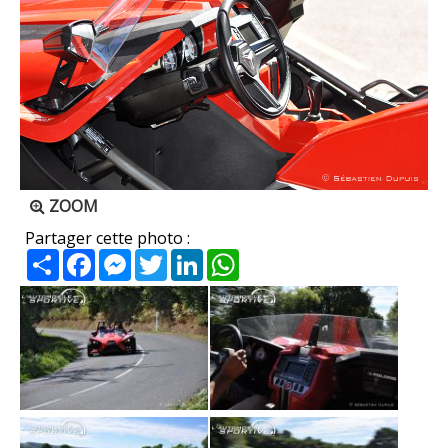
ZOOM
Partager cette photo :
Partager
Facebook
Messenger
Twitter
LinkedIn
WhatsApp