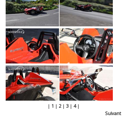
|
1
|
2
|
3
|
4
|
Suivant