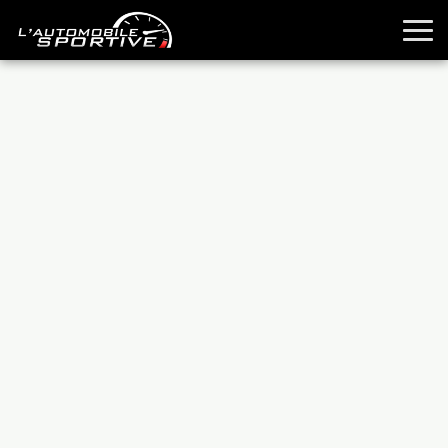
TOUTES LES SPORTIVES
ESSAIS
GUIDES OCCASION
PASSION AUTO
YOUNGTIMERS
REPORTAGES
ANCIENNES
TECHNIQUE