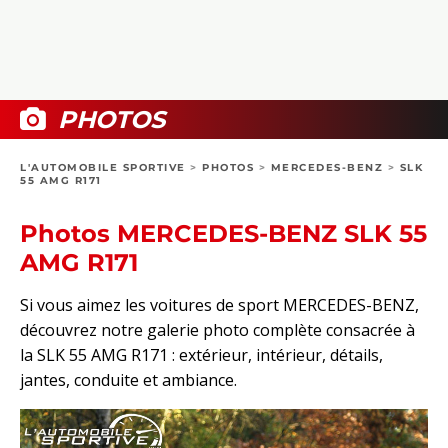
COLLECTORS
PHOTOS
COMPARATIFS
VIDÉOS
DOSSIERS PRATIQUES
BOUTIQUE
PHOTOS
24H DU MANS
L'AUTOMOBILE SPORTIVE
>
PHOTOS
>
MERCEDES-BENZ
>
SLK
55 AMG R171
CIRCUIT
Photos MERCEDES-BENZ SLK 55
AMG R171
Si vous aimez les voitures de sport MERCEDES-BENZ,
découvrez notre galerie photo complète consacrée à
la SLK 55 AMG R171 : extérieur, intérieur, détails,
jantes, conduite et ambiance.