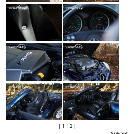
|
1
|
2
|
Suivant