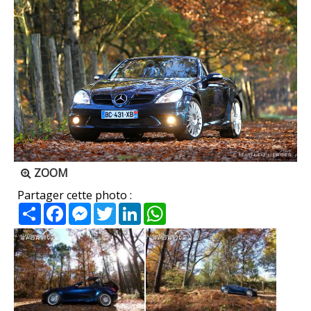
ZOOM
Partager cette photo :
Partager
Facebook
Messenger
Twitter
LinkedIn
WhatsApp