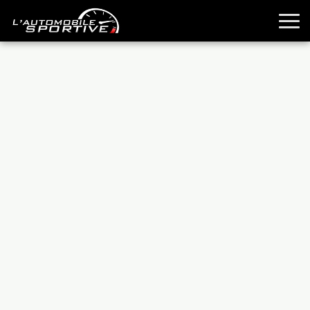
TOUTES LES SPORTIVES
ESSAIS
GUIDES OCCASION
PASSION AUTO
YOUNGTIMERS
REPORTAGES
ANCIENNES
TECHNIQUE