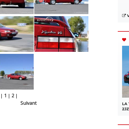
V
|
1
|
2
|
Suivant
LA
2JZ