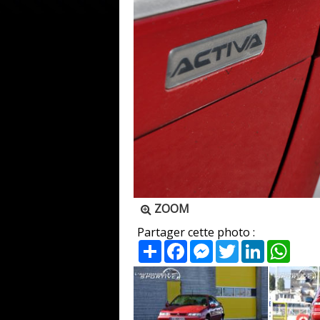
ZOOM
Partager cette photo :
Partager
Facebook
Messenger
Twitter
LinkedIn
What