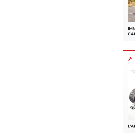
IMM
CA
L'