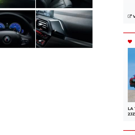
V
LA
2JZ