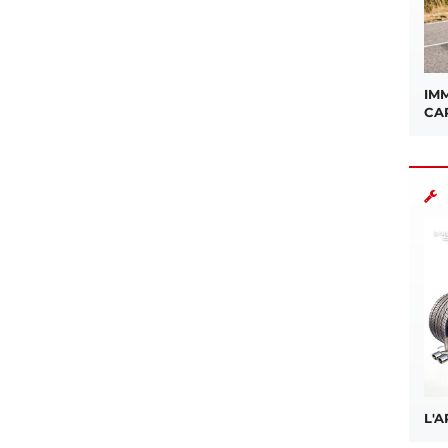
IMM
CA
L'