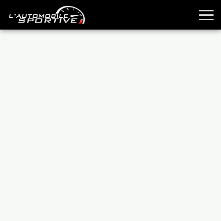
TOUTES LES SPORTIVES
ESSAIS
GUIDES OCCASION
PASSION AUTO
YOUNGTIMERS
REPORTAGES
ANCIENNES
TECHNIQUE