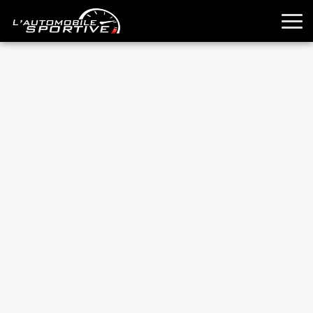
TOUTES LES SPORTIVES
ESSAIS
GUIDES OCCASION
PASSION AUTO
YOUNGTIMERS
REPORTAGES
ANCIENNES
TECHNIQUE