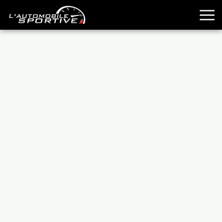
TOUTES LES SPORTIVES
ESSAIS
GUIDES OCCASION
PASSION AUTO
YOUNGTIMERS
REPORTAGES
ANCIENNES
TECHNIQUE