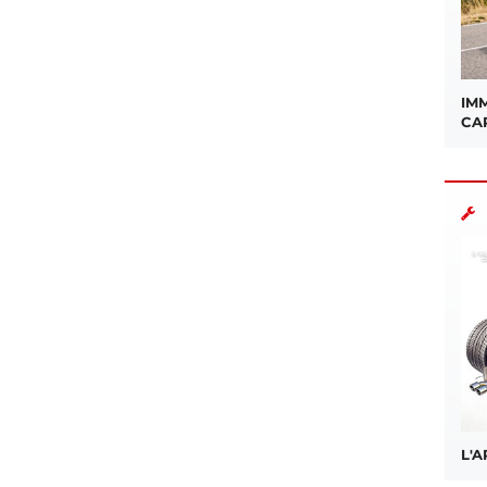
IMM
CA
L'