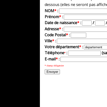
dessous (elles ne seront pas affich
NOM
*
:
Prénom
*
:
Date de naissance
*
:
/
Adresse
*
:
Code Postal
*
:
Ville
*
:
Votre département
*
:
Téléphone
:
(s
*
E-mail
*
:
* champ obligatoire