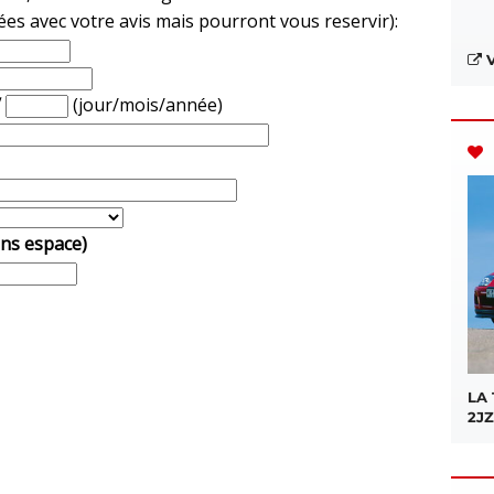
ées avec votre avis mais pourront vous reservir):
V
/
(jour/mois/année)
ans espace)
LA
2JZ