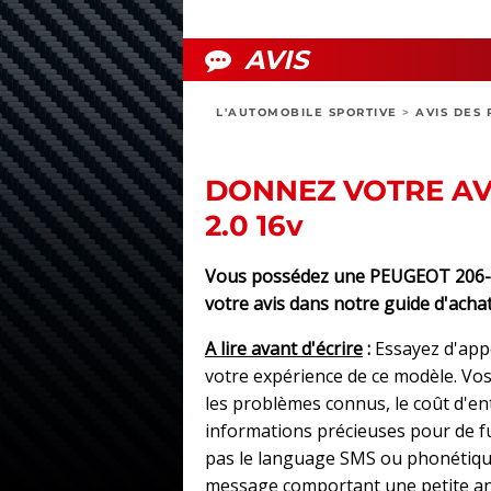
AVIS
L'AUTOMOBILE SPORTIVE
>
AVIS DES 
DONNEZ VOTRE AV
2.0 16v
Vous possédez une PEUGEOT 206-CC
votre avis dans notre guide d'achat
A lire avant d'écrire
:
Essayez d'app
votre expérience de ce modèle. Vos 
les problèmes connus, le coût d'e
informations précieuses pour de fut
pas le language SMS ou phonétique
message comportant une petite an