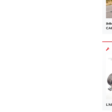
IMM
CA
L'