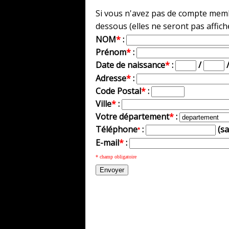
Si vous n'avez pas de compte membr
dessous (elles ne seront pas affich
NOM
*
:
Prénom
*
:
Date de naissance
*
:
/
Adresse
*
:
Code Postal
*
:
Ville
*
:
Votre département
*
:
Téléphone
:
(s
*
E-mail
*
:
* champ obligatoire