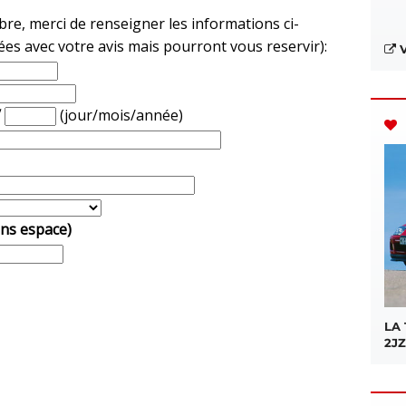
e, merci de renseigner les informations ci-
ées avec votre avis mais pourront vous reservir):
V
/
(jour/mois/année)
ans espace)
LA
2JZ