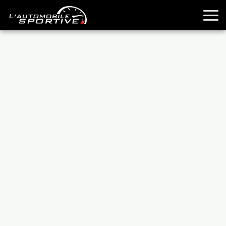
TOUTES LES SPORTIVES
ESSAIS
GUIDES OCCASION
PASSION AUTO
YOUNGTIMERS
REPORTAGES
ANCIENNES
TECHNIQUE