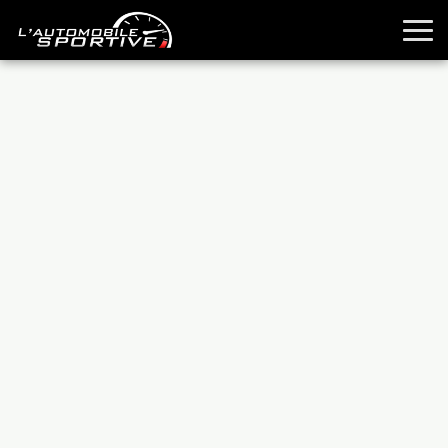
TOUTES LES SPORTIVES
ESSAIS
GUIDES OCCASION
PASSION AUTO
YOUNGTIMERS
REPORTAGES
ANCIENNES
TECHNIQUE