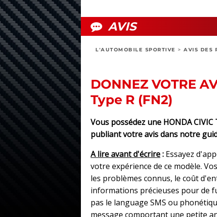
AVIS
L'AUTOMOBILE SPORTIVE
>
AVIS DES 
DONNEZ VOTRE AV
Type R (FN2)
Vous possédez une HONDA CIVIC Ty
publiant votre avis dans notre guid
A lire avant d'écrire
:
Essayez d'app
votre expérience de ce modèle. Vos 
les problèmes connus, le coût d'e
informations précieuses pour de fut
pas le language SMS ou phonétique
message comportant une petite an