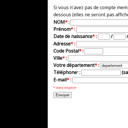
Si vous n'avez pas de compte membr
dessous (elles ne seront pas affich
NOM
*
:
Prénom
*
:
Date de naissance
*
:
/
Adresse
*
:
Code Postal
*
:
Ville
*
:
Votre département
*
:
Téléphone
:
(s
*
E-mail
*
:
* champ obligatoire