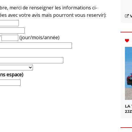
e, merci de renseigner les informations ci-
ées avec votre avis mais pourront vous reservir):
V
/
(jour/mois/année)
ans espace)
LA
2JZ