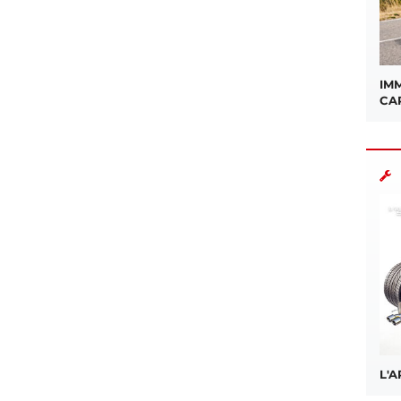
IMM
CA
L'