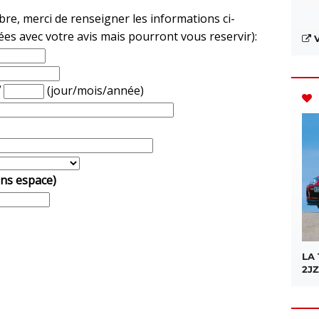
e, merci de renseigner les informations ci-
ées avec votre avis mais pourront vous reservir):
V
/
(jour/mois/année)
ans espace)
LA
2JZ