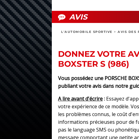
AVIS
L'AUTOMOBILE SPORTIVE
>
AVIS DES 
DONNEZ VOTRE AV
BOXSTER S (986)
Vous possédez une PORSCHE BOXSTE
publiant votre avis dans notre guid
A lire avant d'écrire
:
Essayez d'app
votre expérience de ce modèle. Vos 
les problèmes connus, le coût d'e
informations précieuses pour de fut
pas le language SMS ou phonétique
message comportant une petite an