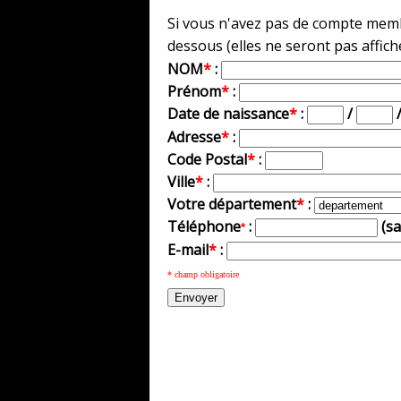
Si vous n'avez pas de compte membr
dessous (elles ne seront pas affich
NOM
*
:
Prénom
*
:
Date de naissance
*
:
/
Adresse
*
:
Code Postal
*
:
Ville
*
:
Votre département
*
:
Téléphone
:
(s
*
E-mail
*
:
* champ obligatoire