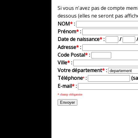
Si vous n'avez pas de compte membr
dessous (elles ne seront pas affich
NOM
*
:
Prénom
*
:
Date de naissance
*
:
/
Adresse
*
:
Code Postal
*
:
Ville
*
:
Votre département
*
:
Téléphone
:
(s
*
E-mail
*
:
* champ obligatoire