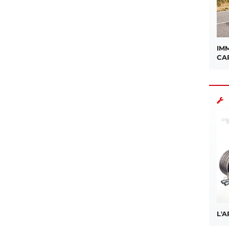
IMM
CA
L'