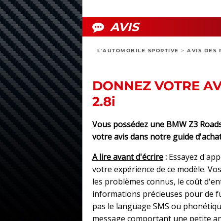
AVIS
L'AUTOMOBILE SPORTIVE
>
AVIS DES 
DONNEZ VOTRE AVI
2.8i
Vous possédez une BMW Z3 Roadste
votre avis dans notre guide d'achat
A lire avant d'écrire
:
Essayez d'app
votre expérience de ce modèle. Vos 
les problèmes connus, le coût d'e
informations précieuses pour de fut
pas le language SMS ou phonétique
message comportant une petite an