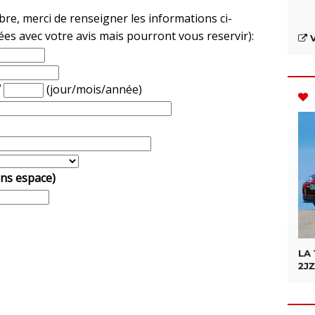
e, merci de renseigner les informations ci-
ées avec votre avis mais pourront vous reservir):
V
/
(jour/mois/année)
ans espace)
LA
2JZ