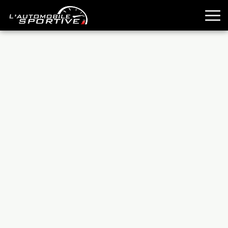
TOUTES LES SPORTIVES
ESSAIS
GUIDES OCCASION
PASSION AUTO
YOUNGTIMERS
REPORTAGES
ANCIENNES
TECHNIQUE