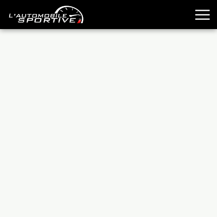
TOUTES LES SPORTIVES
ESSAIS
GUIDES OCCASION
PASSION AUTO
YOUNGTIMERS
REPORTAGES
ANCIENNES
TECHNIQUE