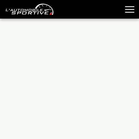
TOUTES LES SPORTIVES
ESSAIS
GUIDES OCCASION
PASSION AUTO
YOUNGTIMERS
REPORTAGES
ANCIENNES
TECHNIQUE