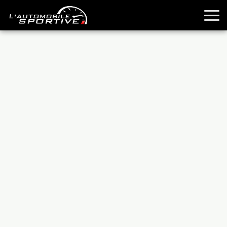
TOUTES LES SPORTIVES
ESSAIS
GUIDES OCCASION
PASSION AUTO
YOUNGTIMERS
REPORTAGES
ANCIENNES
TECHNIQUE