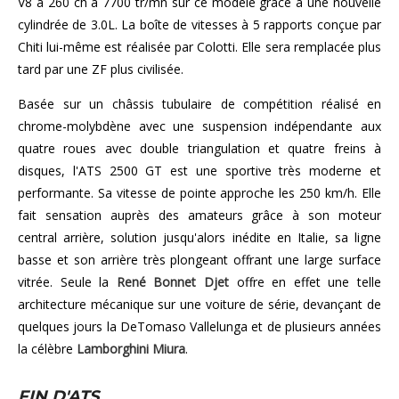
V8 à 260 ch à 7700 tr/mn sur ce modèle grâce à une nouvelle
cylindrée de 3.0L. La boîte de vitesses à 5 rapports conçue par
Chiti lui-même est réalisée par Colotti. Elle sera remplacée plus
tard par une ZF plus civilisée.
Basée sur un châssis tubulaire de compétition réalisé en
chrome-molybdène avec une suspension indépendante aux
quatre roues avec double triangulation et quatre freins à
disques, l'ATS 2500 GT est une sportive très moderne et
performante. Sa vitesse de pointe approche les 250 km/h. Elle
fait sensation auprès des amateurs grâce à son moteur
central arrière, solution jusqu'alors inédite en Italie, sa ligne
basse et son arrière très plongeant offrant une large surface
vitrée. Seule la
René Bonnet Djet
offre en effet une telle
architecture mécanique sur une voiture de série, devançant de
quelques jours la DeTomaso Vallelunga et de plusieurs années
la célèbre
Lamborghini Miura
.
FIN D'ATS