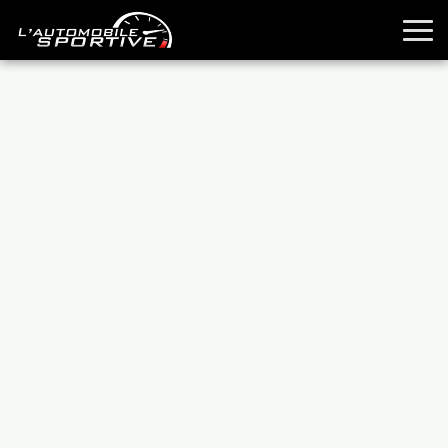
TOUTES LES SPORTIVES
ESSAIS
GUIDES OCCASION
PASSION AUTO
YOUNGTIMERS
REPORTAGES
ANCIENNES
TECHNIQUE