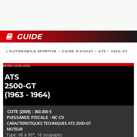
COLLECTORS
PHOTOS
COMPARATIFS
VIDÉOS
DOSSIERS PRATIQUES
BOUTIQUE
GUIDE
24H DU MANS
L'AUTOMOBILE SPORTIVE
>
GUIDE D'ACHAT
>
ATS
>
2500-GT
CIRCUIT
RETRO (10-05-2010)
ATS
2500-GT
(1963 - 1964)
COTE (2009) : 360.000 €
PUISSANCE FISCALE : NC CV
CARACTERISTIQUES TECHNIQUES ATS 2500-GT
MOTEUR
Type: V8 à 90°, 16 soupapes