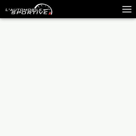
TOUTES LES SPORTIVES
ESSAIS
GUIDES OCCASION
PASSION AUTO
YOUNGTIMERS
REPORTAGES
ANCIENNES
TECHNIQUE