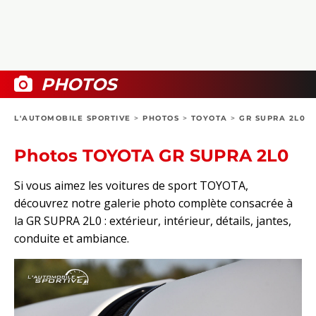
COLLECTORS
PHOTOS
COMPARATIFS
VIDÉOS
DOSSIERS PRATIQUES
BOUTIQUE
PHOTOS
24H DU MANS
L'AUTOMOBILE SPORTIVE
>
PHOTOS
>
TOYOTA
>
GR SUPRA 2L0
CIRCUIT
Photos TOYOTA GR SUPRA 2L0
Si vous aimez les voitures de sport TOYOTA,
découvrez notre galerie photo complète consacrée à
la GR SUPRA 2L0 : extérieur, intérieur, détails, jantes,
conduite et ambiance.