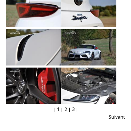
|
1
|
2
|
3
|
Suivant