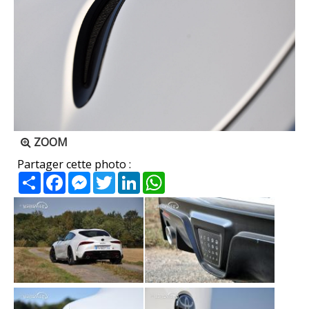
ZOOM
Partager cette photo :
Partager
Facebook
Messenger
Twitter
LinkedIn
WhatsApp