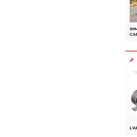
IMM
CA
L'