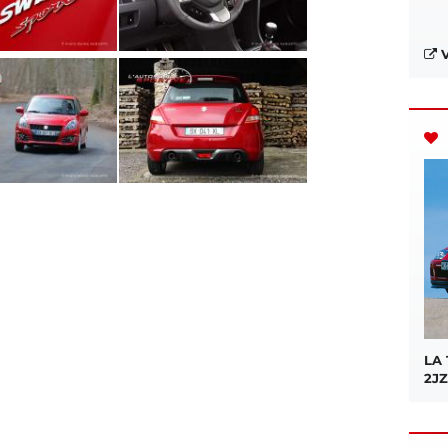
V
LA
2JZ