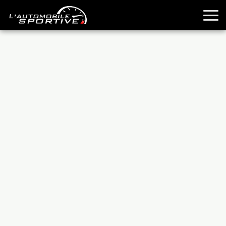
TOUTES LES SPORTIVES
ESSAIS
GUIDES OCCASION
PASSION AUTO
YOUNGTIMERS
REPORTAGES
ANCIENNES
TECHNIQUE