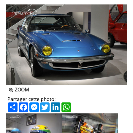
ZOOM
Partager cette photo :
Partager
Facebook
Messenger
Twitter
LinkedIn
WhatsApp