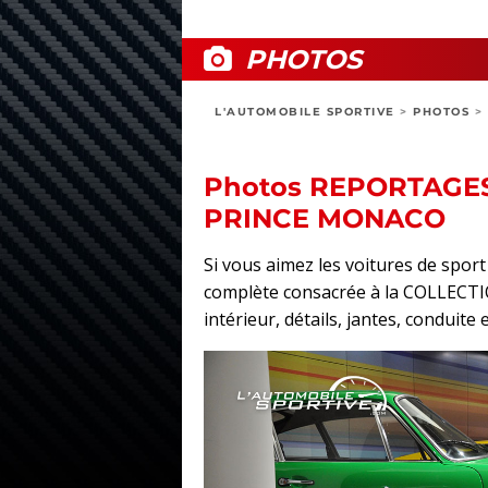
PHOTOS
L'AUTOMOBILE SPORTIVE
>
PHOTOS
>
Photos REPORTAGE
PRINCE MONACO
Si vous aimez les voitures de spo
complète consacrée à la COLLECT
intérieur, détails, jantes, conduite