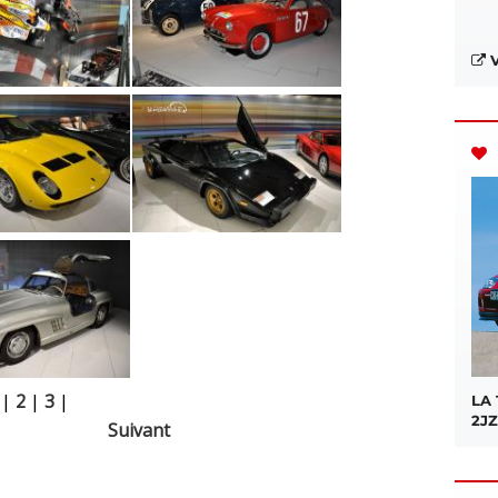
V
|
2
|
3
|
LA
2JZ
Suivant