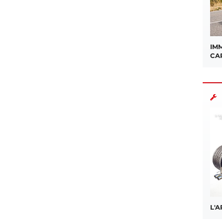
IMM
CA
L'