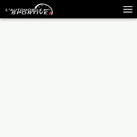
TOUTES LES SPORTIVES
ESSAIS
GUIDES OCCASION
PASSION AUTO
YOUNGTIMERS
REPORTAGES
ANCIENNES
TECHNIQUE