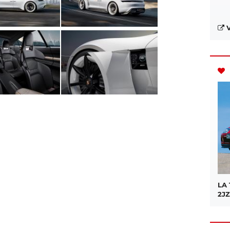
V
LA
2JZ