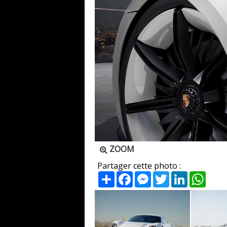
ZOOM
Partager cette photo :
Partager
Facebook
Messenger
Twitter
LinkedIn
What