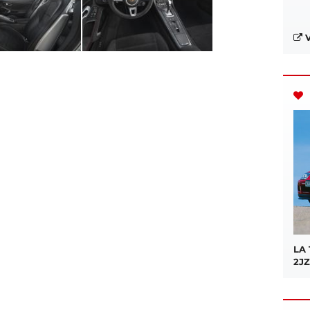
V
LA
2JZ