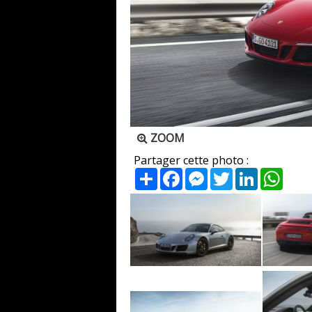
ZOOM
Partager cette photo :
Partager
Facebook
Messenger
Twitter
LinkedIn
What