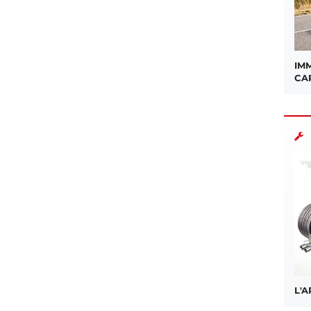
IMM
CA
L'