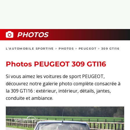
COLLECTORS
PHOTOS
COMPARATIFS
VIDÉOS
DOSSIERS PRATIQUES
BOUTIQUE
PHOTOS
24H DU MANS
L'AUTOMOBILE SPORTIVE
>
PHOTOS
>
PEUGEOT
>
309 GTI16
CIRCUIT
Photos PEUGEOT 309 GTI16
Si vous aimez les voitures de sport PEUGEOT,
découvrez notre galerie photo complète consacrée à
la 309 GTI16 : extérieur, intérieur, détails, jantes,
conduite et ambiance.