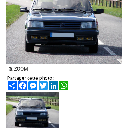
ZOOM
Partager cette photo :
Partager
Facebook
Messenger
Twitter
LinkedIn
WhatsApp