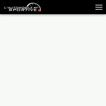
TOUTES LES SPORTIVES
ESSAIS
GUIDES OCCASION
PASSION AUTO
YOUNGTIMERS
REPORTAGES
ANCIENNES
TECHNIQUE