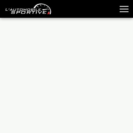
TOUTES LES SPORTIVES
ESSAIS
GUIDES OCCASION
PASSION AUTO
YOUNGTIMERS
REPORTAGES
ANCIENNES
TECHNIQUE