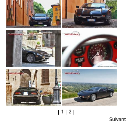
|
1
|
2
|
Suivant