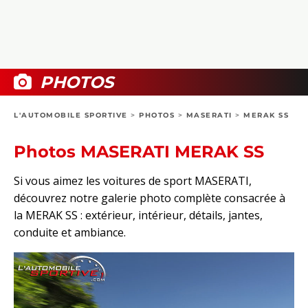
COLLECTORS
PHOTOS
COMPARATIFS
VIDÉOS
DOSSIERS PRATIQUES
BOUTIQUE
PHOTOS
24H DU MANS
L'AUTOMOBILE SPORTIVE
>
PHOTOS
>
MASERATI
>
MERAK SS
CIRCUIT
Photos MASERATI MERAK SS
Si vous aimez les voitures de sport MASERATI,
découvrez notre galerie photo complète consacrée à
la MERAK SS : extérieur, intérieur, détails, jantes,
conduite et ambiance.