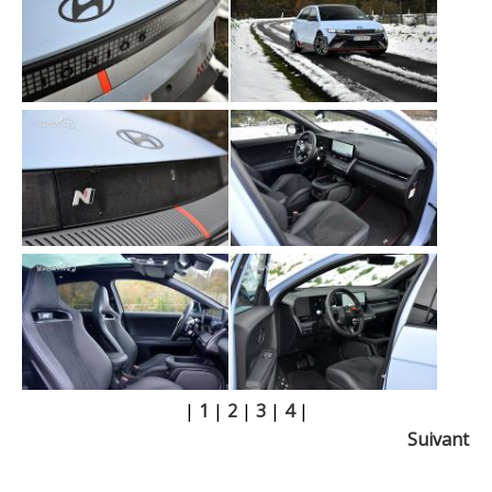
|
1
|
2
|
3
|
4
|
Suivant