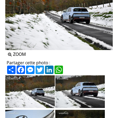
ZOOM
Partager cette photo :
Partager
Facebook
Messenger
Twitter
LinkedIn
WhatsApp