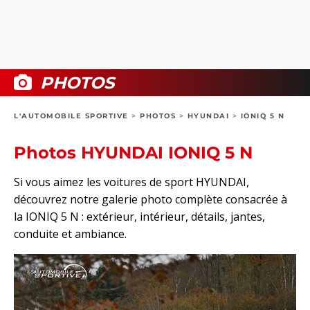
COLLECTORS
PHOTOS
COMPARATIFS
VIDÉOS
DOSSIERS PRATIQUES
BOUTIQUE
PHOTOS
24H DU MANS
L'AUTOMOBILE SPORTIVE
>
PHOTOS
>
HYUNDAI
>
IONIQ 5 N
CIRCUIT
Photos HYUNDAI IONIQ 5 N
Si vous aimez les voitures de sport HYUNDAI,
découvrez notre galerie photo complète consacrée à
la IONIQ 5 N : extérieur, intérieur, détails, jantes,
conduite et ambiance.