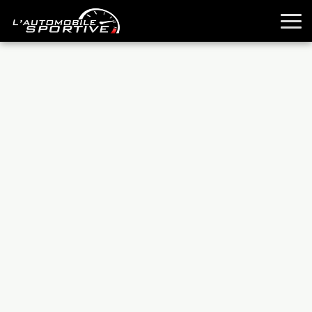
TOUTES LES SPORTIVES
ESSAIS
GUIDES OCCASION
PASSION AUTO
YOUNGTIMERS
REPORTAGES
ANCIENNES
TECHNIQUE