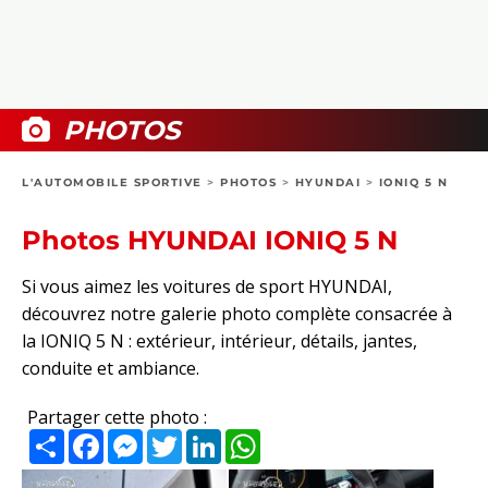
COLLECTORS
PHOTOS
COMPARATIFS
VIDÉOS
DOSSIERS PRATIQUES
BOUTIQUE
PHOTOS
24H DU MANS
L'AUTOMOBILE SPORTIVE
>
PHOTOS
>
HYUNDAI
>
IONIQ 5 N
CIRCUIT
Photos HYUNDAI IONIQ 5 N
Si vous aimez les voitures de sport HYUNDAI,
découvrez notre galerie photo complète consacrée à
la IONIQ 5 N : extérieur, intérieur, détails, jantes,
conduite et ambiance.
Partager cette photo :
Partager
Facebook
Messenger
Twitter
LinkedIn
WhatsApp