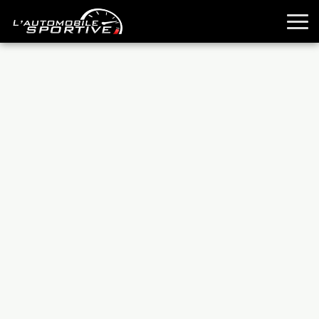
TOUTES LES SPORTIVES
ESSAIS
GUIDES OCCASION
PASSION AUTO
YOUNGTIMERS
REPORTAGES
ANCIENNES
TECHNIQUE