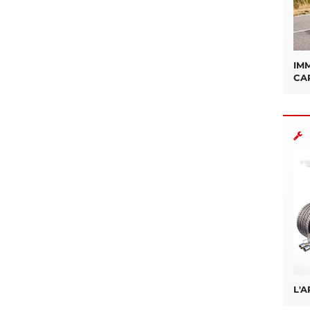
IMM
CA
L'