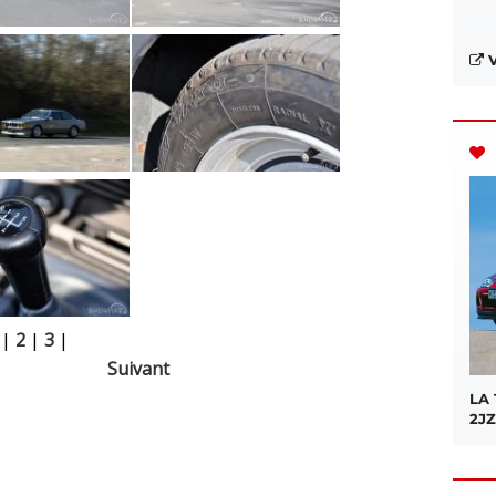
V
|
2
|
3
|
Suivant
LA
2JZ