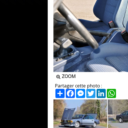
ZOOM
Partager cette photo :
Partager
Facebook
Messenger
Twitter
LinkedIn
What