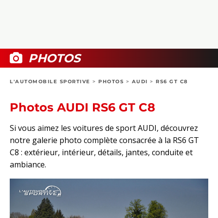
COLLECTORS
PHOTOS
COMPARATIFS
VIDÉOS
DOSSIERS PRATIQUES
BOUTIQUE
PHOTOS
24H DU MANS
L'AUTOMOBILE SPORTIVE
>
PHOTOS
>
AUDI
>
RS6 GT C8
CIRCUIT
Photos AUDI RS6 GT C8
Si vous aimez les voitures de sport AUDI, découvrez
notre galerie photo complète consacrée à la RS6 GT
C8 : extérieur, intérieur, détails, jantes, conduite et
ambiance.