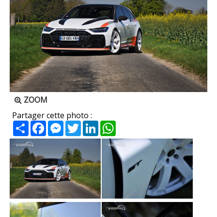
ZOOM
Partager cette photo :
Partager
Facebook
Messenger
Twitter
LinkedIn
WhatsApp