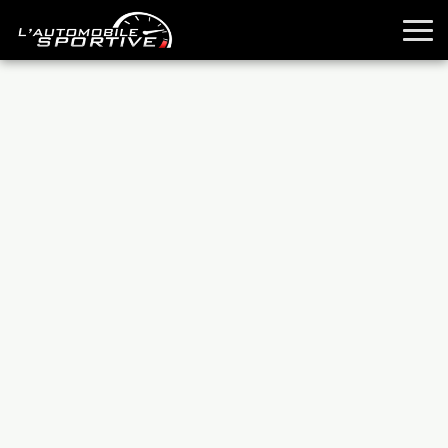
TOUTES LES SPORTIVES
ESSAIS
GUIDES OCCASION
PASSION AUTO
YOUNGTIMERS
REPORTAGES
ANCIENNES
TECHNIQUE