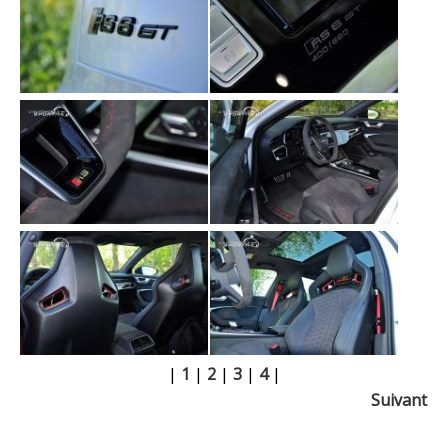
|
1
|
2
|
3
|
4
|
Suivant