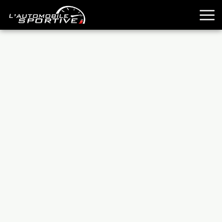
TOUTES LES SPORTIVES
ESSAIS
GUIDES OCCASION
PASSION AUTO
YOUNGTIMERS
REPORTAGES
ANCIENNES
TECHNIQUE