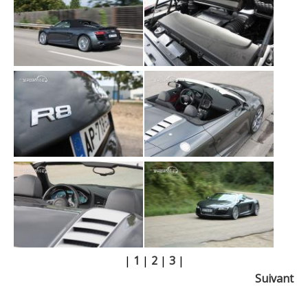
|
1
|
2
|
3
|
Suivant