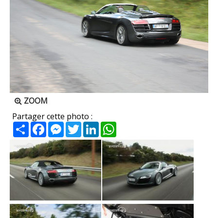
ZOOM
Partager cette photo :
Partager
Facebook
Messenger
Twitter
LinkedIn
WhatsApp