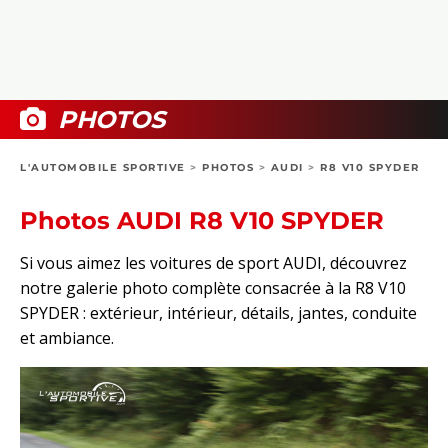
COLLECTORS
PHOTOS
COMPARATIFS
VIDÉOS
DOSSIERS PRATIQUES
BOUTIQUE
PHOTOS
24H DU MANS
L'AUTOMOBILE SPORTIVE
>
PHOTOS
>
AUDI
>
R8 V10 SPYDER
CIRCUIT
Photos AUDI R8 V10 SPYDER
Si vous aimez les voitures de sport AUDI, découvrez
notre galerie photo complète consacrée à la R8 V10
SPYDER : extérieur, intérieur, détails, jantes, conduite
et ambiance.