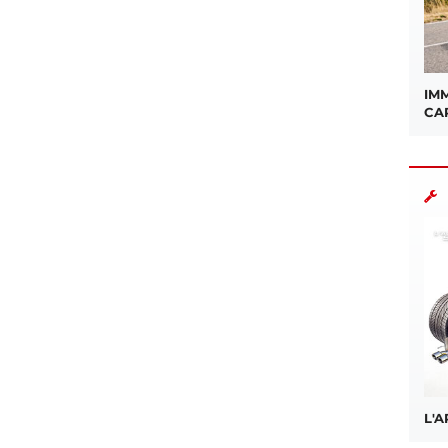
IMM
CA
L'