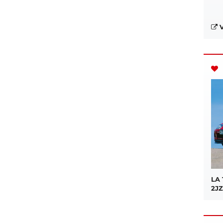
V
LA
2JZ