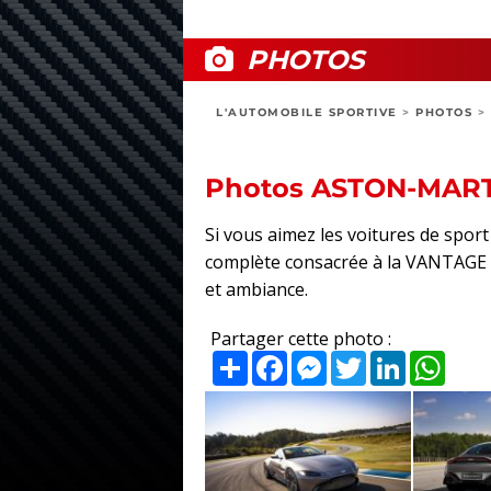
PHOTOS
L'AUTOMOBILE SPORTIVE
>
PHOTOS
>
Photos ASTON-MART
Si vous aimez les voitures de sp
complète consacrée à la VANTAGE 201
et ambiance.
Partager cette photo :
Partager
Facebook
Messenger
Twitter
LinkedIn
What