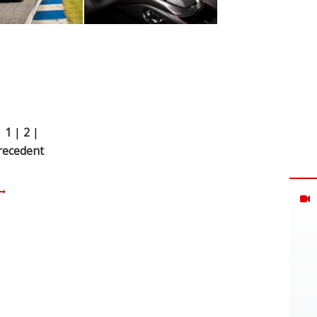
|
1
|
2
|
recedent