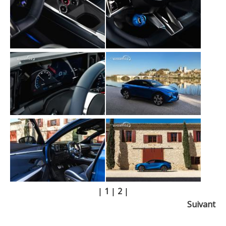
|
1
|
2
|
Suivant