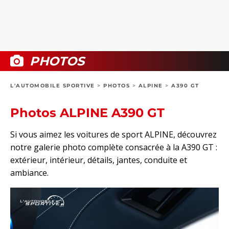
COLLECTORS
PHOTOS
COMPARATIFS
VIDÉOS
DOSSIERS PRATIQUES
BOUTIQUE
PHOTOS
24H DU MANS
L'AUTOMOBILE SPORTIVE
>
PHOTOS
>
ALPINE
>
A390 GT
CIRCUIT
Photos ALPINE A390 GT
Si vous aimez les voitures de sport ALPINE, découvrez
notre galerie photo complète consacrée à la A390 GT :
extérieur, intérieur, détails, jantes, conduite et
ambiance.