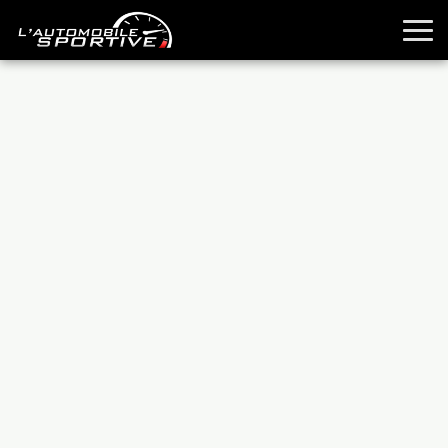
TOUTES LES SPORTIVES
ESSAIS
GUIDES OCCASION
PASSION AUTO
YOUNGTIMERS
REPORTAGES
ANCIENNES
TECHNIQUE