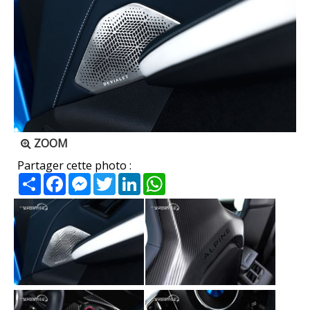
ZOOM
Partager cette photo :
Partager
Facebook
Messenger
Twitter
LinkedIn
WhatsApp