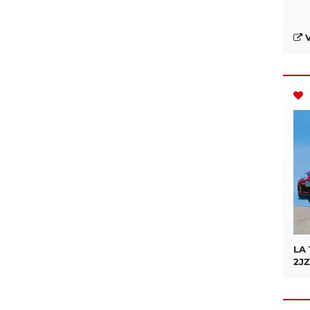
V
LA
2JZ