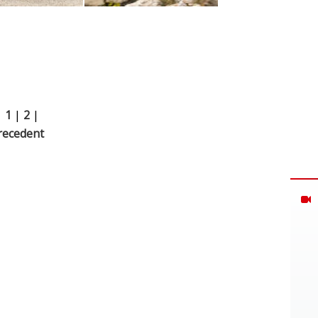
|
1
|
2
|
recedent