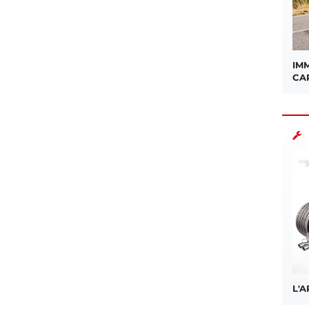
IMM
CA
L'