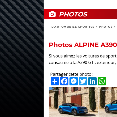
PHOTOS
L'AUTOMOBILE SPORTIVE
>
PHOTOS
>
Photos ALPINE A390
Si vous aimez les voitures de spor
consacrée à la A390 GT : extérieur, 
Partager cette photo :
Partager
Facebook
Messenger
Twitter
LinkedIn
What