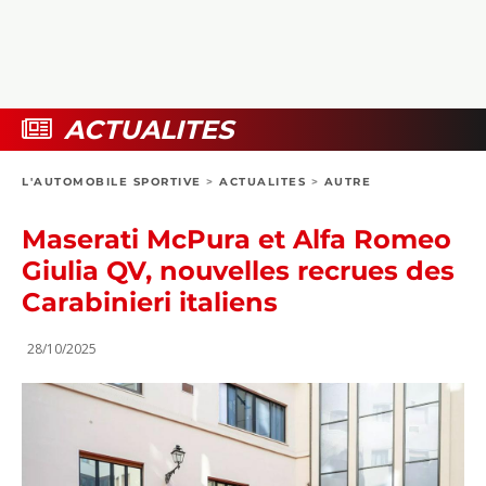
COLLECTORS
PHOTOS
COMPARATIFS
VIDÉOS
DOSSIERS PRATIQUES
BOUTIQUE
ACTUALITES
24H DU MANS
L'AUTOMOBILE SPORTIVE
>
ACTUALITES
>
AUTRE
CIRCUIT
Maserati McPura et Alfa Romeo
Giulia QV, nouvelles recrues des
Carabinieri italiens
28/10/2025