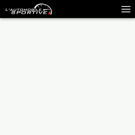
TOUTES LES SPORTIVES
ESSAIS
GUIDES OCCASION
PASSION AUTO
YOUNGTIMERS
REPORTAGES
ANCIENNES
TECHNIQUE